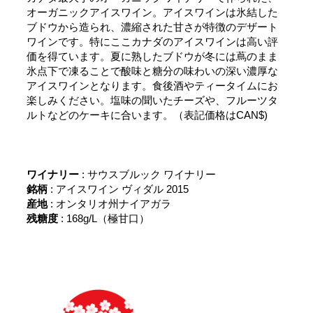
オーガニックアイスワイン。アイスワインは氷結した
ブドウから造られ、濃縮された甘さが特徴のデザート
ワインです。特にここカナダのアイスワインは高い評
価を得ています。夏に熟したブドウが冬には蔦のまま
氷点下で凍ることで酸味と糖分の味わいの深い濃厚な
アイスワインとなります。食後酒やティータイムにお
楽しみください。塩味の聞いたチーズや、フルーツタ
ルトなどのケーキに合います。（表記価格はCAN$)
ワイナリー
: サウスブルック ワイナリー
銘柄
: アイスワイン ヴィダル 2015
産地
: オンタリオ州ナイアガラ
残糖度
: 168g/L（極甘口）