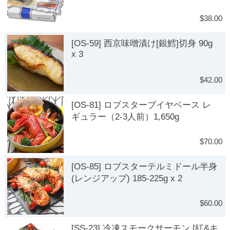
$38.00
[OS-59] 西京味噌漬け[銀鱈]切身 90g
x 3
$42.00
[OS-81] ロブスターブイヤベース レ
ギュラー（2-3人前）1,650g
$70.00
[OS-85] ロブスターテルミドール半身
(レンジアップ) 185-225g x 2
$60.00
[SS-23] 冷凍スモークサーモン [紅&キ