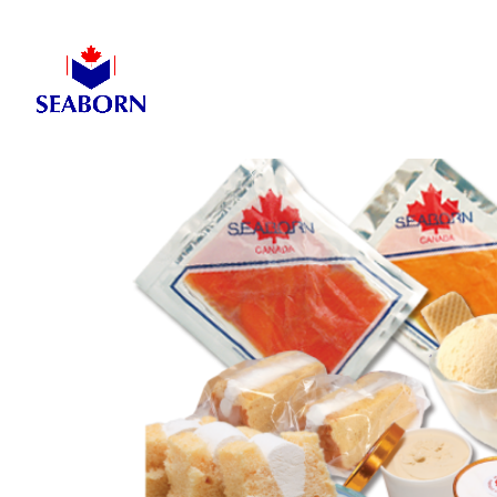
-->
-->